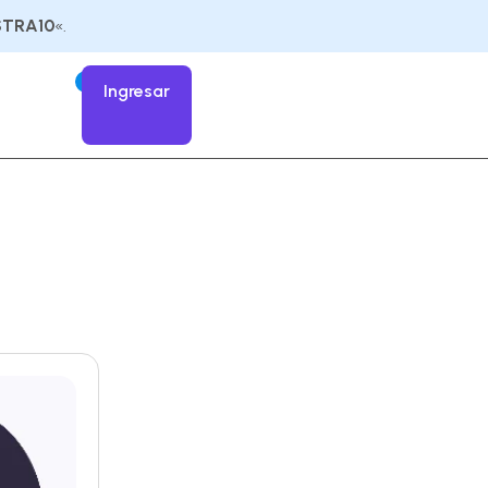
STRA10
«.
0
Ingresar