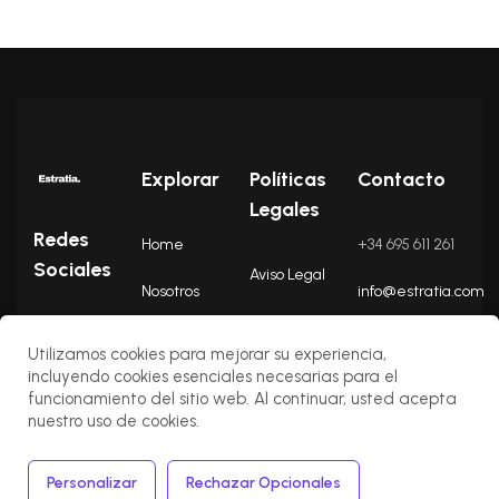
Explorar
Políticas
Contacto
Legales
Redes
Home
+34 695 611 261
Sociales
Aviso Legal
Nosotros
info@estratia.com
Política de
Insights
Utilizamos cookies para mejorar su experiencia,
cookies
incluyendo cookies esenciales necesarias para el
Contacto
funcionamiento del sitio web. Al continuar, usted acepta
Política de
nuestro uso de cookies.
privacidad
Términos y
Personalizar
Rechazar Opcionales